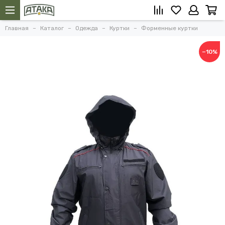
Главная
Каталог
Одежда
Куртки
Форменные куртки
−10%