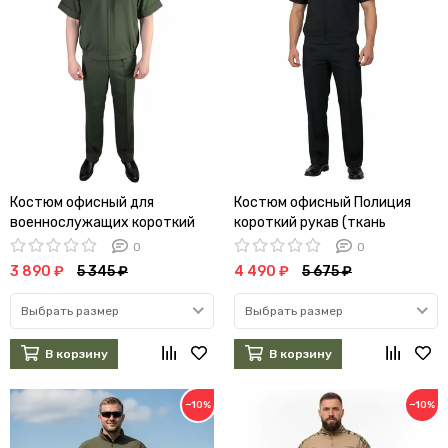
Костюм офисный для
Костюм офисный Полиция
военнослужащих короткий
короткий рукав (ткань
рукав (оливковый, габардин)
габардин) (А)
0
0
(А)
3 890 ₽
5 345 ₽
4 490 ₽
5 675 ₽
Выбрать размер
Выбрать размер
В корзину
В корзину
−10%
−10%