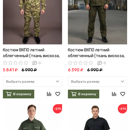
Костюм ВКПО летний
Костюм ВКПО летний
облегченный (ткань вискоза,
облегченный (ткань вискоза,
мультикам)
зеленая цифра) (А)
0
0
5 841 ₽
6 990 ₽
6 390 ₽
6 990 ₽
Выбрать размер
Выбрать размер
В корзину
В корзину
−27%
−21%