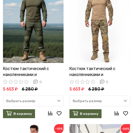
Костюм тактический с
Костюм тактический с
наколенниками и
наколенниками и
налокотниками (олива) (А)
налокотниками (мультикам)
0
0
(А)
5 653 ₽
6 280 ₽
5 653 ₽
6 280 ₽
Выбрать размер
Выбрать размер
В корзину
В корзину
−10%
−26%