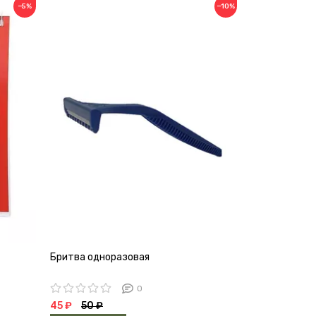
−5%
−10%
Бритва одноразовая
Зубная паста
0
45 ₽
50 ₽
108 ₽
120 ₽