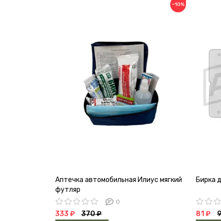
−10%
Аптечка автомобильная Илиус мягкий
Бирка 
футляр
0
333 ₽
370 ₽
81 ₽
9