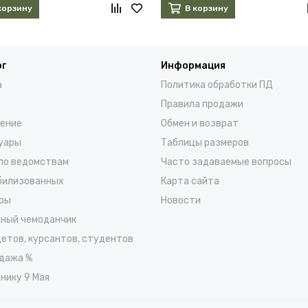
корзину
В корзину
ог
Информация
а
Политика обработки ПД
Правила продажи
ение
Обмен и возврат
уары
Таблицы размеров
по ведомствам
Часто задаваемые вопросы
билизованных
Карта сайта
ры
Новости
ный чемоданчик
детов, курсантов, студентов
дажа %
нику 9 Мая