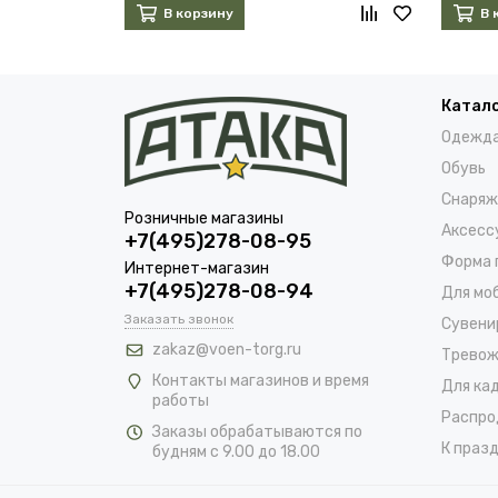
В корзину
В 
Катал
Одежд
Обувь
Снаряж
Розничные магазины
Аксесс
+7(495)278-08-95
Форма 
Интернет-магазин
+7(495)278-08-94
Для мо
Заказать звонок
Сувени
zakaz@voen-torg.ru
Тревож
Контакты магазинов и время
Для ка
работы
Распро
Заказы обрабатываются по
К празд
будням с 9.00 до 18.00