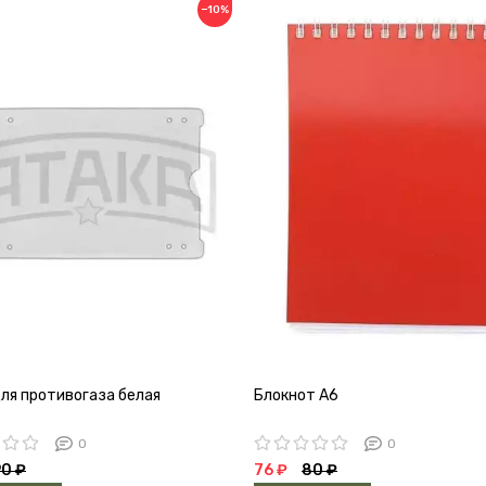
−10%
для противогаза белая
Блокнот A6
0
0
0 ₽
76 ₽
80 ₽