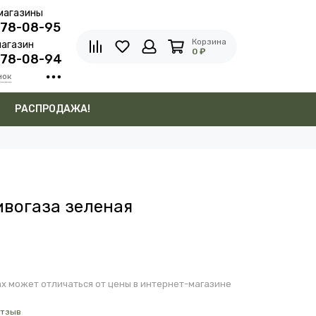
магазины
278-08-95
Корзина
агазин
0 ₽
278-08-94
нок
в
РАСПРОДАЖА!
ивогаза зеленая
х может отличаться от цены в интернет-магазине
отзыв