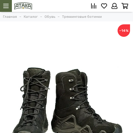
Главная
Каталог
Обувь
Треккинговые ботинки
−14%