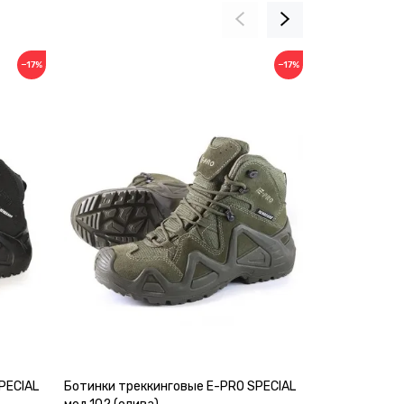
−17%
−17%
PECIAL
Ботинки треккинговые E-PRO SPECIAL
Ботинки трек