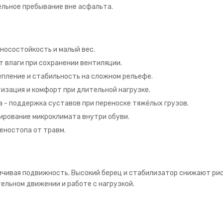
ельное пребывание вне асфальта.
износостойкость и малый вес.
 влаги при сохранении вентиляции.
епление и стабильность на сложном рельефе.
изация и комфорт при длительной нагрузке.
а - поддержка суставов при переноске тяжёлых грузов.
лирование микроклимата внутри обуви.
еностопа от травм.
ичивая подвижность. Высокий берец и стабилизатор снижают рис
ельном движении и работе с нагрузкой.