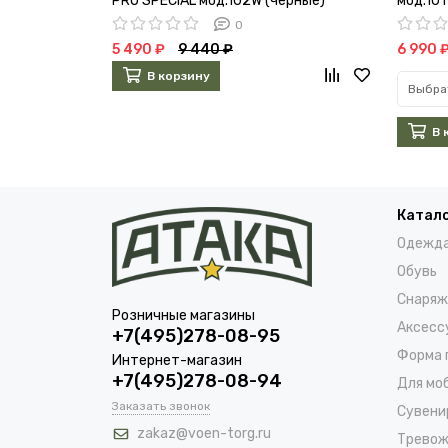
PRO SPECIAL мод.102W (черные)
мод.101
0
5 490 ₽
9 440 ₽
6 990 
В корзину
Выбра
В 
Катал
Одежд
Обувь
Снаряж
Розничные магазины
Аксесс
+7(495)278-08-95
Форма 
Интернет-магазин
+7(495)278-08-94
Для мо
Заказать звонок
Сувени
zakaz@voen-torg.ru
Тревож