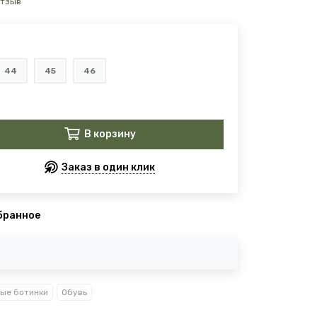
отзыв
44
45
46
В корзину
Заказ в один клик
бранное
вые ботинки
Обувь