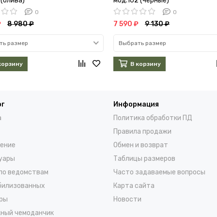
 (олива)
мод.102 (черные)
0
0
₽
8 980 ₽
7 590 ₽
9 130 ₽
ть размер
Выбрать размер
корзину
В корзину
ог
Информация
а
Политика обработки ПД
Правила продажи
ение
Обмен и возврат
уары
Таблицы размеров
по ведомствам
Часто задаваемые вопросы
билизованных
Карта сайта
ры
Новости
ный чемоданчик