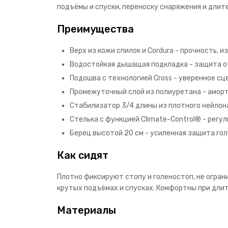
подъёмы и спуски, переноску снаряжения и длит
Преимущества
Верх из кожи спилок и Cordura - прочность, 
Водостойкая дышащая подкладка - защита от
Подошва с технологией Cross - уверенное сц
Промежуточный слой из полиуретана - аморт
Стабилизатор 3/4 длины из плотного нейлон
Стелька с функцией Climate-Control® - регу
Берец высотой 20 см - усиленная защита гол
Как сидят
Плотно фиксируют стопу и голеностоп, не огран
крутых подъёмах и спусках. Комфортны при длит
Материалы