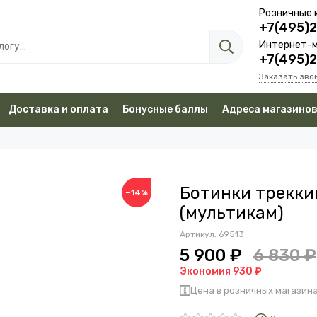
Розничные 
+7(495)
Интернет-м
+7(495)
Заказать зво
Доставка и оплата
Бонусные баллы
Адреса магазино
Ботинки трекки
−14%
(мультикам)
Артикул:
69513
5 900 ₽
6 830 ₽
Экономия 930 ₽
Цена в розничных магазина