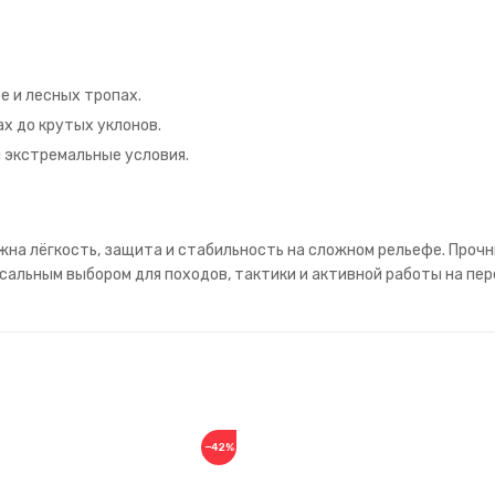
е и лесных тропах.
х до крутых уклонов.
 экстремальные условия.
жна лёгкость, защита и стабильность на сложном рельефе. Проч
сальным выбором для походов, тактики и активной работы на пе
−42%