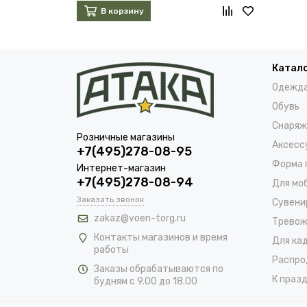
В корзину
Катал
Одежд
Обувь
Снаряж
Розничные магазины
Аксесс
+7(495)278-08-95
Форма 
Интернет-магазин
+7(495)278-08-94
Для мо
Заказать звонок
Сувени
zakaz@voen-torg.ru
Тревож
Контакты магазинов и время
Для ка
работы
Распро
Заказы обрабатываются по
К празд
будням с 9.00 до 18.00