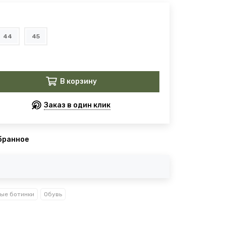
44
45
В корзину
Заказ в один клик
бранное
вые ботинки
Обувь