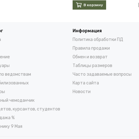
В корзину
ог
Информация
а
Политика обработки ПД
Правила продажи
ение
Обмен и возврат
уары
Таблицы размеров
по ведомствам
Часто задаваемые вопросы
билизованных
Карта сайта
ры
Новости
ный чемоданчик
детов, курсантов, студентов
дажа %
нику 9 Мая