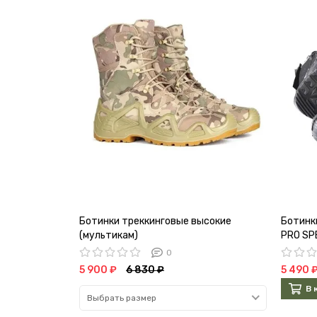
Ботинки треккинговые высокие
Ботинк
(мультикам)
PRO SP
0
5 900 ₽
6 830 ₽
5 490 
В 
Выбрать размер