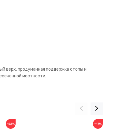
ный верх, продуманная поддержка стопы и
ресечённой местности.
−22%
−17%