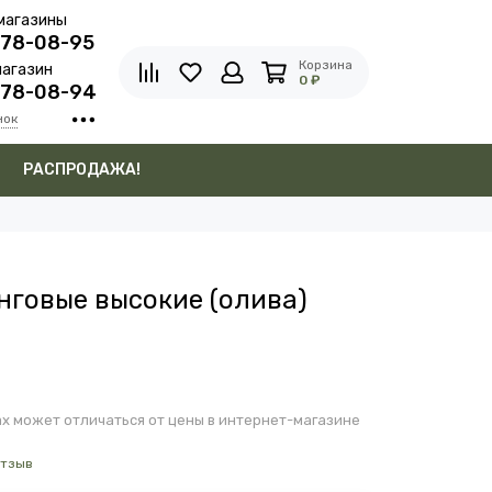
магазины
278-08-95
Корзина
агазин
0 ₽
278-08-94
нок
в
РАСПРОДАЖА!
нговые высокие (олива)
х может отличаться от цены в интернет-магазине
отзыв