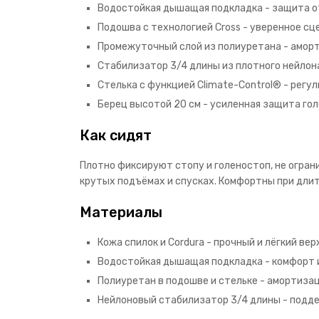
Водостойкая дышащая подкладка - защита от
Подошва с технологией Cross - уверенное сц
Промежуточный слой из полиуретана - аморт
Стабилизатор 3/4 длины из плотного нейлон
Стелька с функцией Climate-Control® - регу
Берец высотой 20 см - усиленная защита гол
Как сидят
Плотно фиксируют стопу и голеностоп, не огран
крутых подъёмах и спусках. Комфортны при длит
Материалы
Кожа спилок и Cordura - прочный и лёгкий вер
Водостойкая дышащая подкладка - комфорт и
Полиуретан в подошве и стельке - амортизац
Нейлоновый стабилизатор 3/4 длины - подде