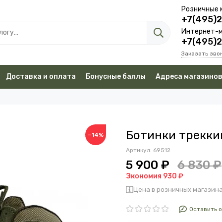
Розничные 
+7(495)
Интернет-м
+7(495)
Заказать зво
Доставка и оплата
Бонусные баллы
Адреса магазино
Ботинки трекки
−14%
Артикул:
69512
5 900 ₽
6 830 ₽
Экономия 930 ₽
Цена в розничных магазина
Оставить 