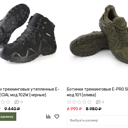
и треккинговые утепленные E-
Ботинки треккинговые E-PRO S
ECIAL мод.102W (черные)
мод.101 (олива)
0
0
₽
9 440 ₽
6 990 ₽
8 980 ₽
корзину
Выбрать размер