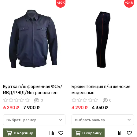
−20%
−24%
Куртка п/ш форменная ФСБ/
Брюки Полиция п/ш женские
МВД/РЖД/Метрополитен
модельные
(темно-синяя)
0
0
6 290 ₽
7 900 ₽
3 290 ₽
4 350 ₽
Выбрать размер
Выбрать размер
В корзину
В корзину