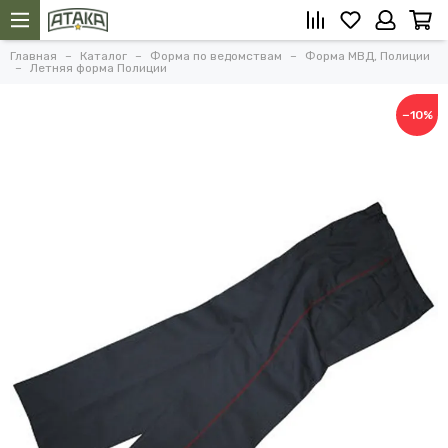
Главная
Каталог
Форма по ведомствам
Форма МВД, Полиции
Летняя форма Полиции
−10%