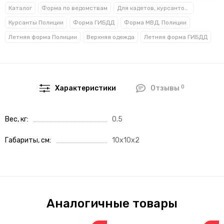
Каталог
Форма по ведомствам
Для кадетов, курсантов, студентов
Курсанты Полиции
Форма ГИБДД
Форма МВД, Полиции
Летняя форма Полиции
Верхняя одежда
Летняя форма ГИБДД
0
Характеристики
Отзывы
Вес, кг
0.5
Габариты, см
10x10x2
Аналогичные товары