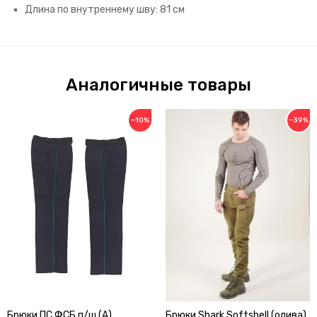
Длина по внутреннему шву: 81 см
Аналогичные товары
−10%
−39%
Брюки ПС ФСБ п/ш (А)
Брюки Shark Softshell (олива)