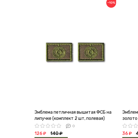
−10%
Эмблема петличная вышитая ФСБ на
Эмблем
липучке (комплект 2 шт, полевая)
золото
0
126 ₽
140 ₽
36 ₽