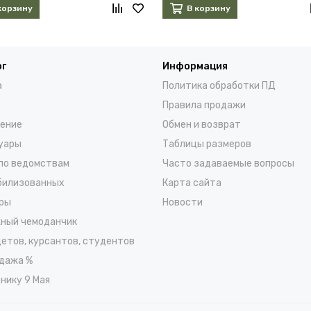
корзину
В корзину
ог
Информация
а
Политика обработки ПД
Правила продажи
ение
Обмен и возврат
уары
Таблицы размеров
по ведомствам
Часто задаваемые вопросы
билизованных
Карта сайта
ры
Новости
ный чемоданчик
детов, курсантов, студентов
дажа %
нику 9 Мая