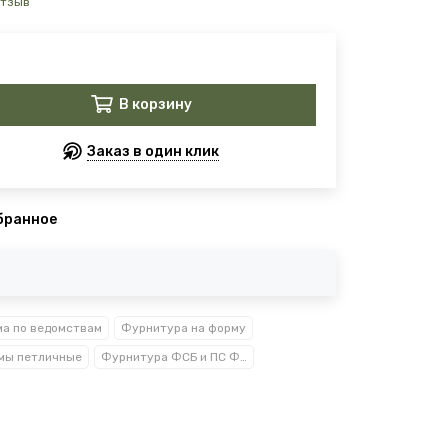
отзыв
В корзину
Заказ в один клик
бранное
а по ведомствам
Фурнитура на форму
мы петличные
Фурнитура ФСБ и ПС ФСБ