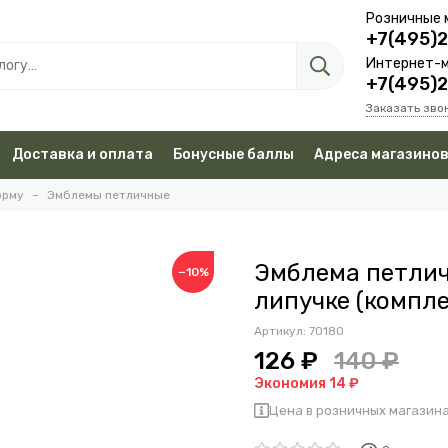
Розничные 
+7(495)
Интернет-м
+7(495)
Заказать зво
Доставка и оплата
Бонусные баллы
Адреса магазино
орму
Эмблемы петличные
Эмблема петли
−10%
липучке (компле
Артикул:
70180
126 ₽
140 ₽
Экономия 14 ₽
Цена в розничных магазина