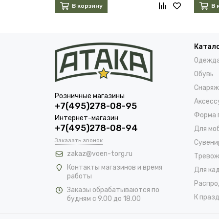
В корзину
В 
Катал
Одежд
Обувь
Снаряж
Розничные магазины
Аксесс
+7(495)278-08-95
Форма 
Интернет-магазин
+7(495)278-08-94
Для мо
Заказать звонок
Сувени
zakaz@voen-torg.ru
Тревож
Контакты магазинов и время
Для ка
работы
Распро
Заказы обрабатываются по
К празд
будням с 9.00 до 18.00