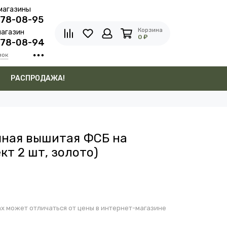
магазины
278-08-95
Корзина
агазин
0 ₽
278-08-94
нок
в
РАСПРОДАЖА!
чная вышитая ФСБ на
кт 2 шт, золото)
х может отличаться от цены в интернет-магазине