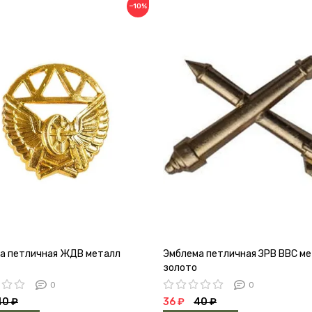
−10%
а петличная ЖДВ металл
Эмблема петличная ЗРВ ВВС м
золото
0
0
40 ₽
36 ₽
40 ₽