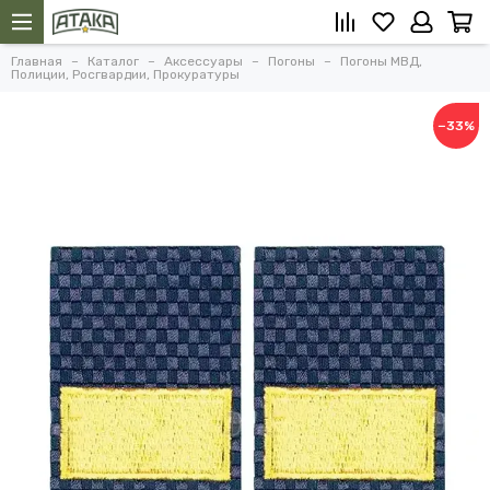
Главная
Каталог
Аксессуары
Погоны
Погоны МВД,
Полиции, Росгвардии, Прокуратуры
−33%