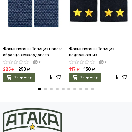
Фальшпогоны Полиция нового
Фальшпогоны Полиция
образца жаккардового
подполковник
плетения чистые
0
0
225 ₽
250 ₽
117 ₽
130 ₽
В корзину
В корзину