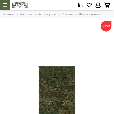
Главная
Каталог
Аксессуары
Погоны
Фальшпогоны
−10%