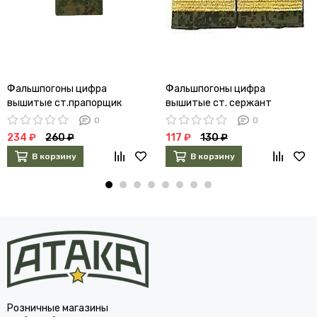
Фальшпогоны цифра
Фальшпогоны цифра
вышитые ст.прапорщик
вышитые ст. сержант
полевые
золотые
0
0
234 ₽
260 ₽
117 ₽
130 ₽
В корзину
В корзину
Розничные магазины