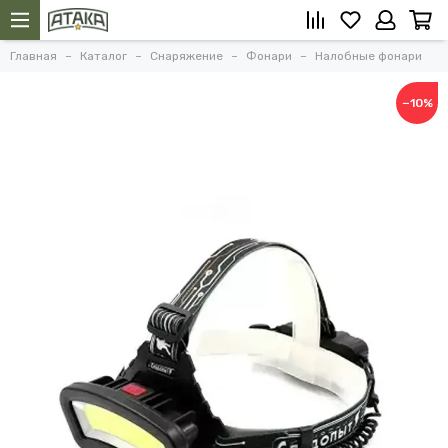
Главная
Каталог
Снаряжение
Фонари
Налобные фонари
−10%