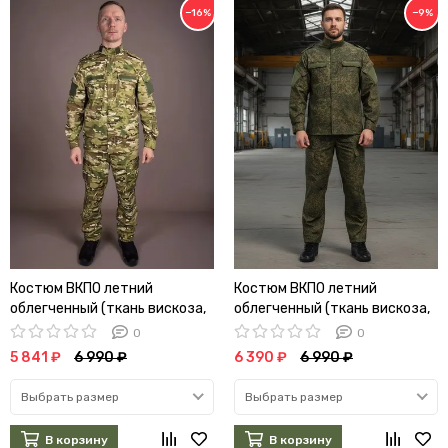
−16%
−9%
Костюм ВКПО летний
Костюм ВКПО летний
облегченный (ткань вискоза,
облегченный (ткань вискоза,
мультикам)
зеленая цифра) (А)
0
0
5 841 ₽
6 990 ₽
6 390 ₽
6 990 ₽
Выбрать размер
Выбрать размер
В корзину
В корзину