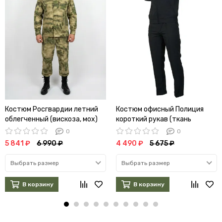
Костюм Росгвардии летний
Костюм офисный Полиция
облегченный (вискоза, мох)
короткий рукав (ткань
габардин)
0
0
5 841 ₽
6 990 ₽
4 490 ₽
5 675 ₽
Выбрать размер
Выбрать размер
В корзину
В корзину