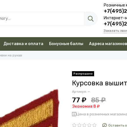
Розничные 
+7(495)
Интернет-м
+7(495)
Заказать зво
Доставка и оплата
Бонусные баллы
Адреса магазино
вки на рукав
Курсовка вышит
Артикул:
—
77 ₽
85 ₽
Экономия 8 ₽
Цена в розничных магазина
Оставить 