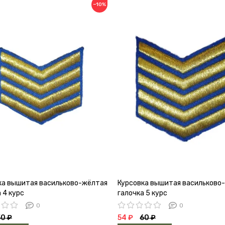
−10%
ка вышитая васильково-жёлтая
Курсовка вышитая васильково
 4 курс
галочка 5 курс
0
0
50 ₽
54 ₽
60 ₽