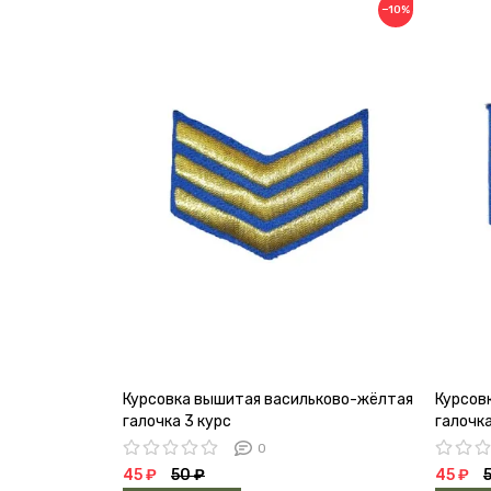
−10%
Курсовка вышитая васильково-жёлтая
Курсов
галочка 3 курс
галочка
0
45 ₽
50 ₽
45 ₽