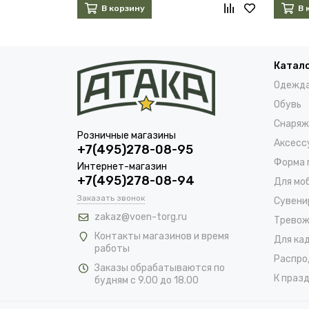
В корзину
В 
Катал
Одежд
Обувь
Снаряж
Розничные магазины
Аксесс
+7(495)278-08-95
Форма 
Интернет-магазин
+7(495)278-08-94
Для мо
Заказать звонок
Сувени
zakaz@voen-torg.ru
Тревож
Контакты магазинов и время
Для ка
работы
Распро
Заказы обрабатываются по
К празд
будням с 9.00 до 18.00