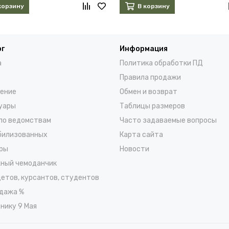
корзину
В корзину
ог
Информация
а
Политика обработки ПД
Правила продажи
ение
Обмен и возврат
уары
Таблицы размеров
по ведомствам
Часто задаваемые вопросы
билизованных
Карта сайта
ры
Новости
ный чемоданчик
детов, курсантов, студентов
дажа %
нику 9 Мая