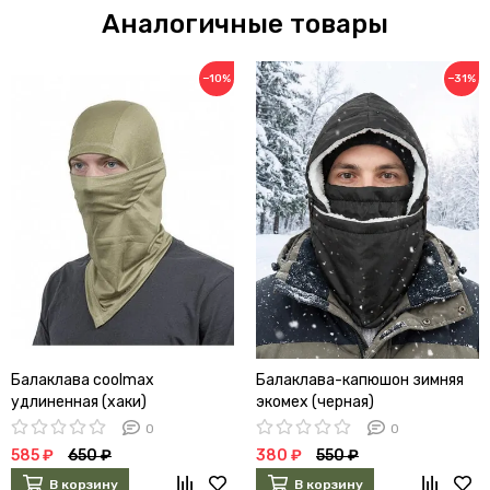
Аналогичные товары
−10%
−31%
Балаклава coolmax
Балаклава-капюшон зимняя
удлиненная (хаки)
экомех (черная)
0
0
585 ₽
650 ₽
380 ₽
550 ₽
В корзину
В корзину