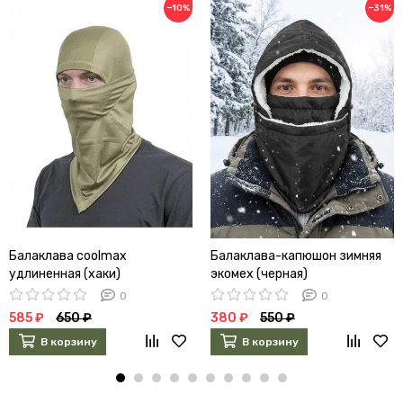
−10%
−31%
Балаклава coolmax
Балаклава-капюшон зимняя
удлиненная (хаки)
экомех (черная)
0
0
585 ₽
650 ₽
380 ₽
550 ₽
В корзину
В корзину