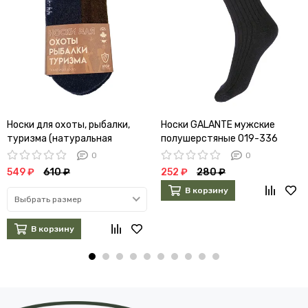
Носки для охоты, рыбалки,
Носки GALANTE мужские
туризма (натуральная
полушерстяные 019-336
шерсть)
(темно-серые)
0
0
549 ₽
610 ₽
252 ₽
280 ₽
В корзину
Выбрать размер
В корзину