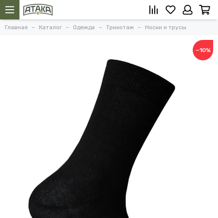
Главная
Каталог
Одежда
Трикотаж
Носки и трусы
−10%