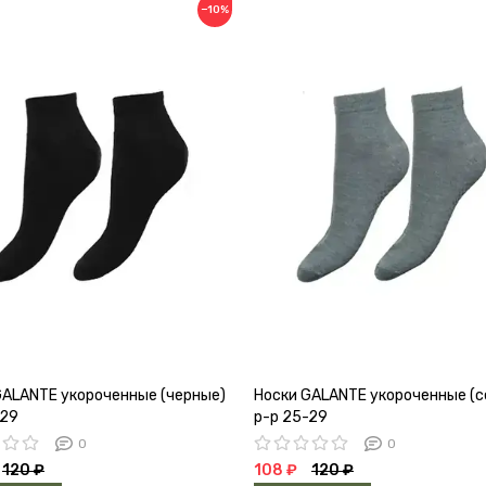
−10%
GALANTE укороченные (черные)
Носки GALANTE укороченные (с
-29
р-р 25-29
0
0
120 ₽
108 ₽
120 ₽