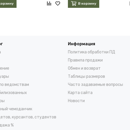
корзину
В корзину
ог
Информация
а
Политика обработки ПД
Правила продажи
ение
Обмен и возврат
уары
Таблицы размеров
по ведомствам
Часто задаваемые вопросы
билизованных
Карта сайта
ры
Новости
ный чемоданчик
детов, курсантов, студентов
дажа %