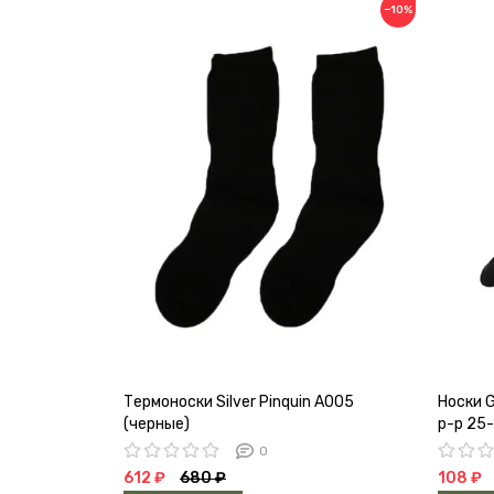
−10%
Термоноски Silver Pinquin А005
Носки 
(черные)
р-р 25
0
612 ₽
680 ₽
108 ₽