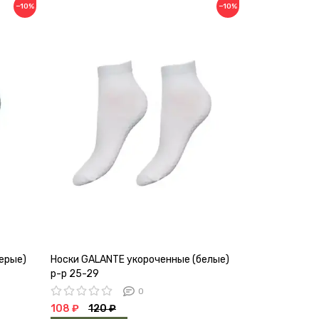
−10%
−10%
ерые)
Носки GALANTE укороченные (белые)
Термоноски N
р-р 25-29
0
108 ₽
120 ₽
441 ₽
490 