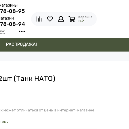
магазины
278-08-95
Корзина
агазин
0 ₽
278-08-94
нок
в
РАСПРОДАЖА!
2шт (Танк НАТО)
х может отличаться от цены в интернет-магазине
отзыв