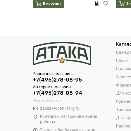
В корзину
В 
Катал
Одежд
Обувь
Снаряж
Розничные магазины
Аксесс
+7(495)278-08-95
Форма 
Интернет-магазин
+7(495)278-08-94
Для мо
Заказать звонок
Сувени
zakaz@voen-torg.ru
Тревож
Контакты магазинов и время
Для ка
работы
Распро
Заказы обрабатываются по