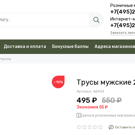
Розничные 
+7(495)
Интернет-м
+7(495)
Заказать зво
Доставка и оплата
Бонусные баллы
Адреса магазино
 трусы
Трусы мужские 
−10%
Артикул:
66963
495 ₽
550 ₽
Экономия 55 ₽
Цена в розничных магазина
Оставить 