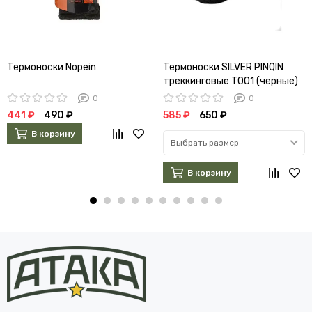
Термоноски Nopein
Термоноски SILVER PINQIN
треккинговые Т001 (черные)
0
0
441 ₽
490 ₽
585 ₽
650 ₽
В корзину
Выбрать размер
В корзину