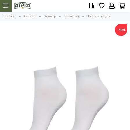
Главная
Каталог
Одежда
Трикотаж
Носки и трусы
−10%