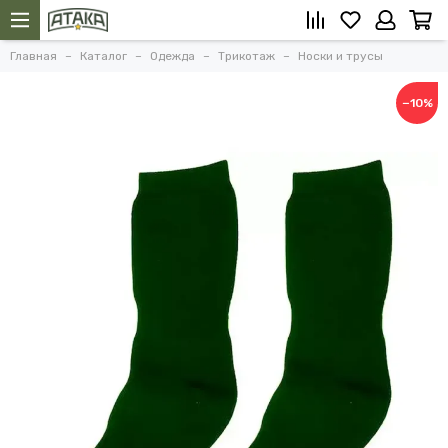
Главная
Каталог
Одежда
Трикотаж
Носки и трусы
−10%