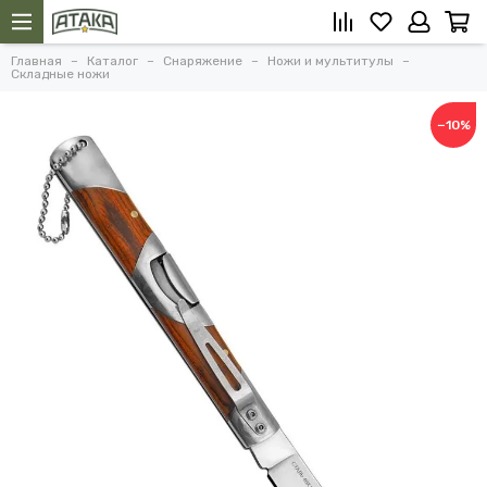
Главная
Каталог
Снаряжение
Ножи и мультитулы
Складные ножи
−10%