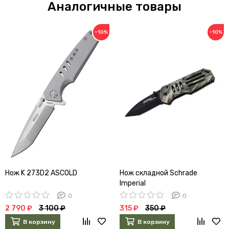
Аналогичные товары
−10%
−10%
Нож K 273D2 ASCOLD
Нож складной Schrade
Imperial
0
0
2 790 ₽
3 100 ₽
315 ₽
350 ₽
В корзину
В корзину