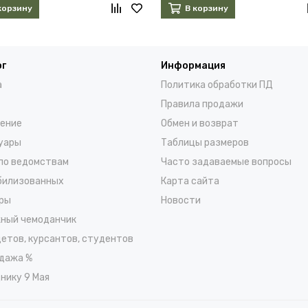
корзину
В корзину
ог
Информация
а
Политика обработки ПД
Правила продажи
ение
Обмен и возврат
уары
Таблицы размеров
по ведомствам
Часто задаваемые вопросы
билизованных
Карта сайта
ры
Новости
ный чемоданчик
детов, курсантов, студентов
дажа %
нику 9 Мая