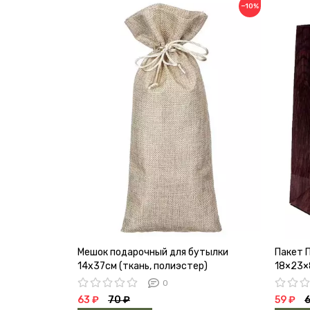
−10%
Мешок подарочный для бутылки
Пакет 
14х37см (ткань, полиэстер)
18×23×
0
63 ₽
70 ₽
59 ₽
6