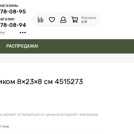
магазины
278-08-95
Корзина
агазин
0 ₽
278-08-94
нок
в
РАСПРОДАЖА!
иком 8×23×8 см 4515273
х может отличаться от цены в интернет-магазине
отзыв