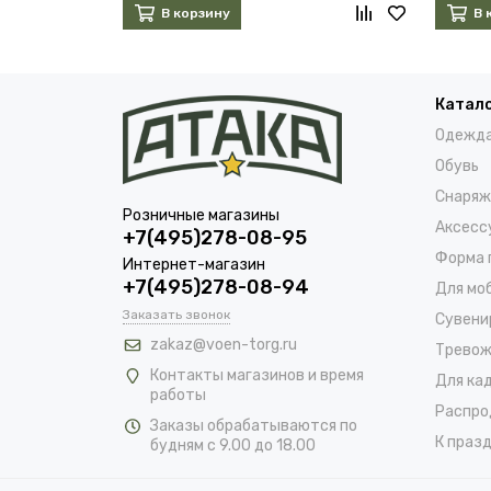
В корзину
В 
Катал
Одежд
Обувь
Снаряж
Розничные магазины
Аксесс
+7(495)278-08-95
Форма 
Интернет-магазин
+7(495)278-08-94
Для мо
Заказать звонок
Сувени
zakaz@voen-torg.ru
Тревож
Контакты магазинов и время
Для ка
работы
Распро
Заказы обрабатываются по
К празд
будням с 9.00 до 18.00