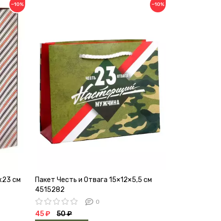
−10%
−10%
х23 см
Пакет Честь и Отвага 15×12×5,5 см
Пакет под бу
4515282
36×13×10 см
0
45 ₽
50 ₽
108 ₽
120 ₽