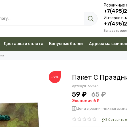
Розничные 
+7(495)
Интернет-м
+7(495)
Заказать зво
Доставка и оплата
Бонусные баллы
Адреса магазино
вка
Пакет С Праздн
−9%
Артикул:
63946
59 ₽
65 ₽
Экономия 6 ₽
Цена в розничных магазина
Оставить 