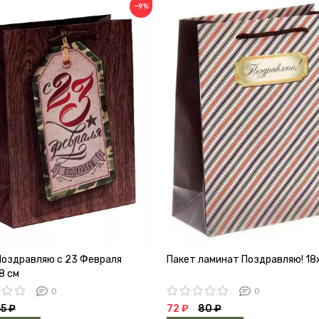
−9%
Поздравляю с 23 Февраля
Пакет ламинат Поздравляю! 18
8 см
0
0
5 ₽
72 ₽
80 ₽