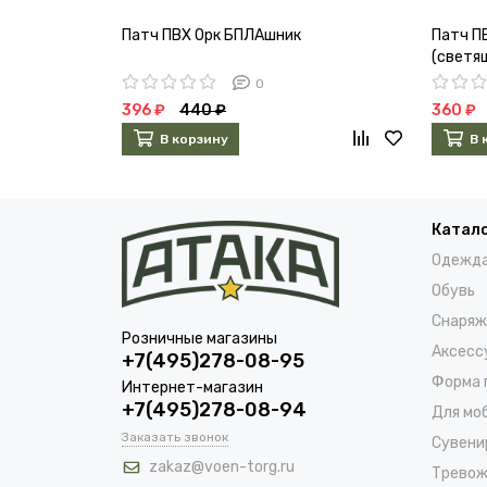
Патч ПВХ Орк БПЛАшник
Патч ПВ
(светя
0
396 ₽
440 ₽
360 ₽
В корзину
В 
Катал
Одежд
Обувь
Снаряж
Розничные магазины
Аксесс
+7(495)278-08-95
Форма 
Интернет-магазин
+7(495)278-08-94
Для мо
Заказать звонок
Сувени
zakaz@voen-torg.ru
Тревож