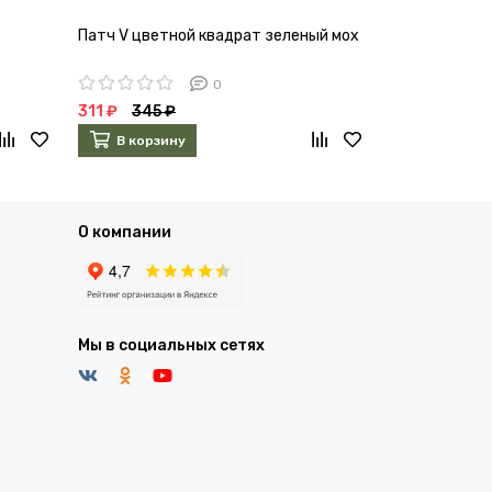
Патч V цветной квадрат зеленый мох
Патч V цветн
0
311 ₽
345 ₽
311 ₽
345 ₽
В корзину
В корзин
О компании
Мы в социальных сетях