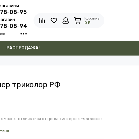
магазины
278-08-95
Корзина
агазин
0 ₽
278-08-94
нок
в
РАСПРОДАЖА!
шер триколор РФ
х может отличаться от цены в интернет-магазине
отзыв