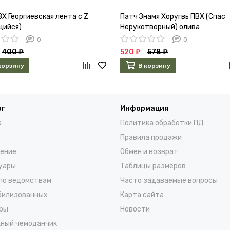
Х Георгиевская лента с Z
Патч Знамя Хоругвь ПВХ (Спас
щийся)
Нерукотворный) олива
0
0
400 ₽
520 ₽
578 ₽
корзину
В корзину
ог
Информация
а
Политика обработки ПД
Правила продажи
ение
Обмен и возврат
уары
Таблицы размеров
по ведомствам
Часто задаваемые вопросы
билизованных
Карта сайта
ры
Новости
ный чемоданчик