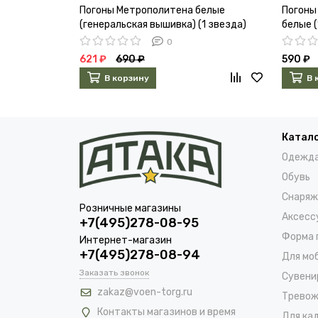
Погоны Метрополитена белые
Погоны
(генеральская вышивка) (1 звезда)
белые (
0
621 ₽
690 ₽
590 ₽
В корзину
В 
Катал
Одежд
Обувь
Снаряж
Розничные магазины
Аксесс
+7(495)278-08-95
Форма 
Интернет-магазин
+7(495)278-08-94
Для мо
Заказать звонок
Сувени
zakaz@voen-torg.ru
Тревож
Контакты магазинов и время
Для ка