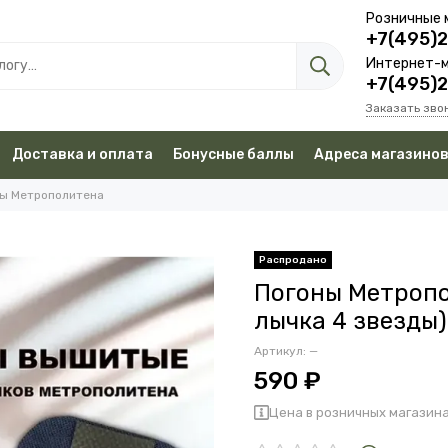
Розничные 
+7(495)
Интернет-м
+7(495)
Заказать зво
Доставка и оплата
Бонусные баллы
Адреса магазино
ы Метрополитена
Погоны Метропо
лычка 4 звезды)
Артикул:
—
590 ₽
Цена в розничных магазина