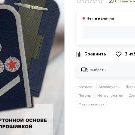
Оставить 
В из
Выбрать
Каталог
Аксессуары
Форм
Погоны
Метрополитен
Дл
Метрополитен