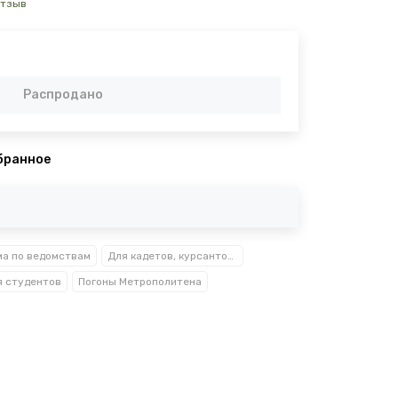
отзыв
Распродано
бранное
а по ведомствам
Для кадетов, курсантов, студентов
я студентов
Погоны Метрополитена