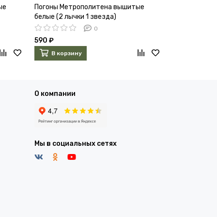
ые
Погоны Метрополитена вышитые
Погоны Метр
белые (2 лычки 1 звезда)
белые (2 лыч
0
590 ₽
590 ₽
В корзину
В корзин
О компании
Мы в социальных сетях