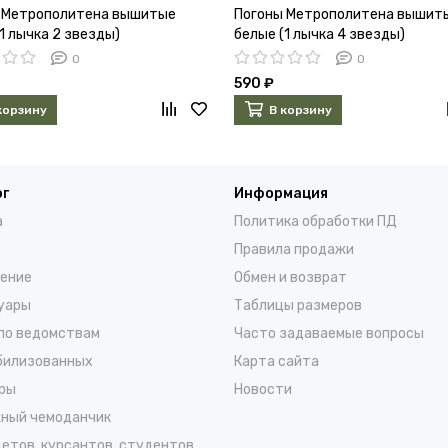
 Метрополитена вышитые
Погоны Метрополитена вышит
1 лычка 2 звезды)
белые (1 лычка 4 звезды)
0
0
590 ₽
корзину
В корзину
ог
Информация
а
Политика обработки ПД
Правила продажи
ение
Обмен и возврат
уары
Таблицы размеров
по ведомствам
Часто задаваемые вопросы
билизованных
Карта сайта
ры
Новости
ный чемоданчик
детов, курсантов, студентов