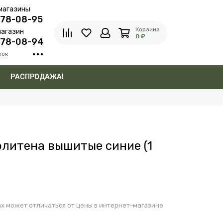
магазины
278-08-95
Корзина
агазин
0 ₽
278-08-94
нок
в
РАСПРОДАЖА!
литена вышитые синие (1
х может отличаться от цены в интернет-магазине