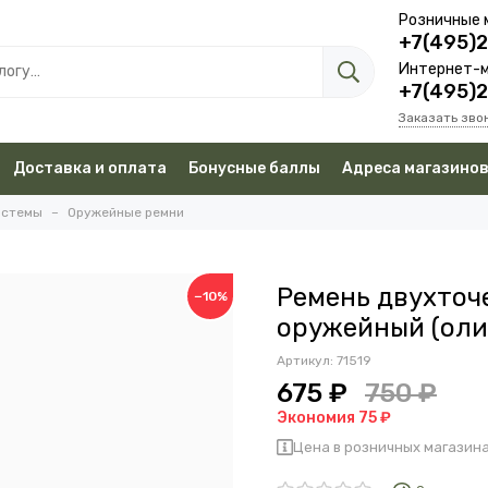
Розничные 
+7(495)
Интернет-м
+7(495)
Заказать зво
Доставка и оплата
Бонусные баллы
Адреса магазино
истемы
Оружейные ремни
Ремень двухточ
−10%
оружейный (оли
Артикул:
71519
675 ₽
750 ₽
Экономия 75 ₽
Цена в розничных магазина