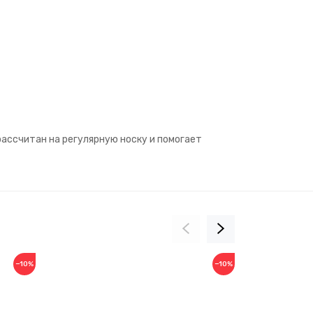
рассчитан на регулярную носку и помогает
−10%
−10%