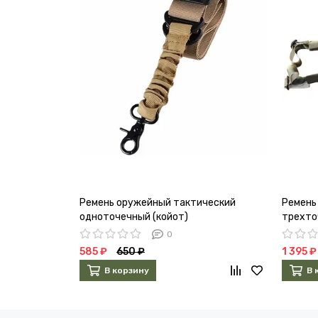
Ремень оружейный тактический
Ремень
одноточечный (койот)
трехто
мох)
0
585 ₽
650 ₽
1 395 ₽
В корзину
В 