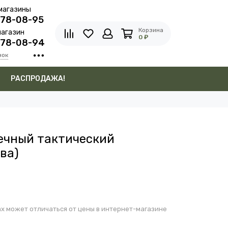
магазины
278-08-95
Корзина
агазин
0 ₽
278-08-94
нок
в
РАСПРОДАЖА!
ечный тактический
ва)
х может отличаться от цены в интернет-магазине