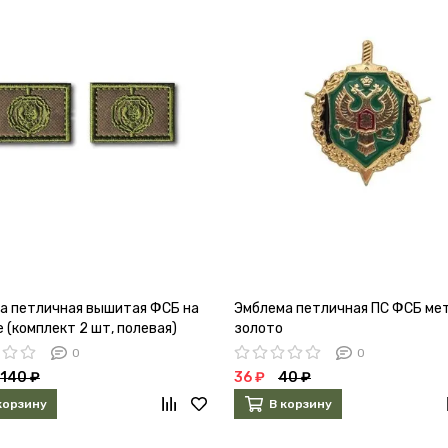
а петличная вышитая ФСБ на
Эмблема петличная ПС ФСБ ме
 (комплект 2 шт, полевая)
золото
0
0
140 ₽
36 ₽
40 ₽
корзину
В корзину