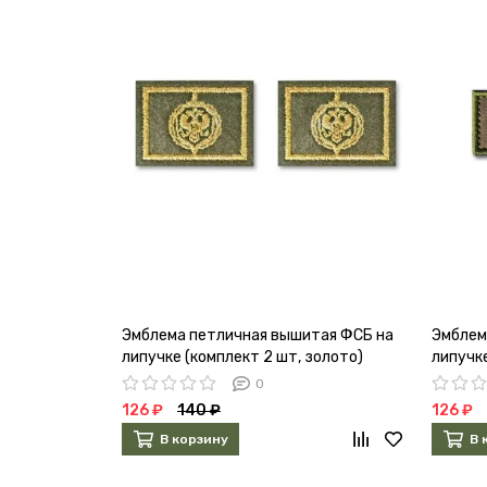
Эмблема петличная вышитая ФСБ на
Эмблем
липучке (комплект 2 шт, золото)
липучке
0
126 ₽
140 ₽
126 ₽
В корзину
В 