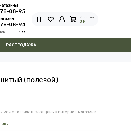
магазины
278-08-95
Корзина
агазин
0 ₽
278-08-94
нок
в
РАСПРОДАЖА!
шитый (полевой)
х может отличаться от цены в интернет-магазине
отзыв