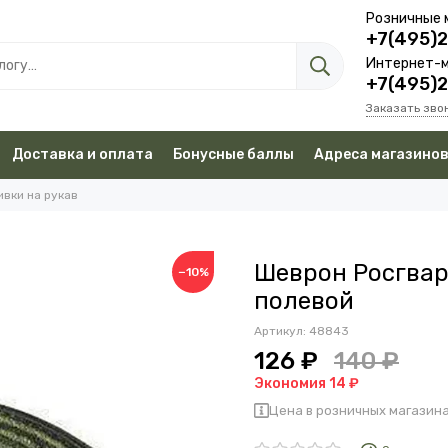
Розничные 
+7(495)
Интернет-м
+7(495)
Заказать зво
Доставка и оплата
Бонусные баллы
Адреса магазино
вки на рукав
Шеврон Росгва
−10%
полевой
Артикул:
48843
126 ₽
140 ₽
Экономия 14 ₽
Цена в розничных магазина