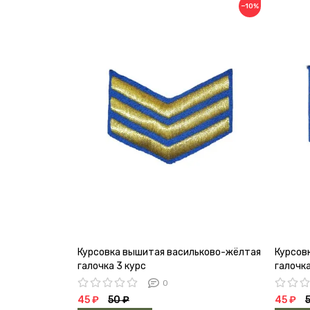
−10%
Курсовка вышитая васильково-жёлтая
Курсов
галочка 3 курс
галочка
0
45 ₽
50 ₽
45 ₽