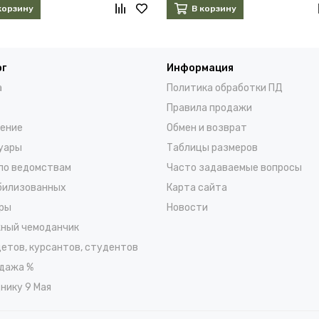
корзину
В корзину
ог
Информация
а
Политика обработки ПД
Правила продажи
ение
Обмен и возврат
уары
Таблицы размеров
по ведомствам
Часто задаваемые вопросы
билизованных
Карта сайта
ры
Новости
ный чемоданчик
детов, курсантов, студентов
дажа %
нику 9 Мая