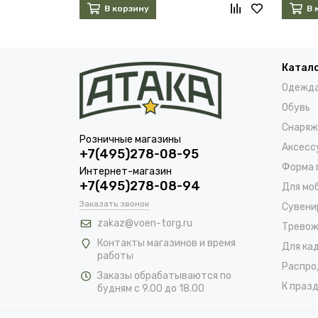
В корзину
В 
Катал
Одежд
Обувь
Снаряж
Розничные магазины
Аксесс
+7(495)278-08-95
Форма 
Интернет-магазин
+7(495)278-08-94
Для мо
Заказать звонок
Сувени
zakaz@voen-torg.ru
Тревож
Контакты магазинов и время
Для ка
работы
Распро
Заказы обрабатываются по
К празд
будням с 9.00 до 18.00