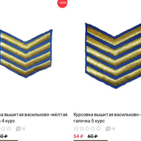
−10%
ка вышитая васильково-жёлтая
Курсовка вышитая васильково
 4 курс
галочка 5 курс
0
0
50 ₽
54 ₽
60 ₽