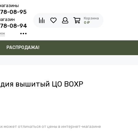
магазины
278-08-95
Корзина
агазин
0 ₽
278-08-94
нок
в
РАСПРОДАЖА!
рдия вышитый ЦО ВОХР
х может отличаться от цены в интернет-магазине