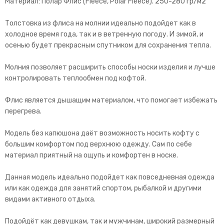
Материал: Полар Флис (Fleece, Polar Fleece). 250-280 гр/м2
Толстовка из флиса на молнии идеально подойдет как в
холодное время года, так и в ветренную погоду. И зимой, и
осенью будет прекрасным спутником для сохранения тепла.
Молния позволяет расширить способы носки изделия и лучше
контролировать теплообмен под кофтой.
Флис является дышащим материалом, что помогает избежать
перегрева.
Модель без капюшона даёт возможность носить кофту с
большим комфортом под верхнюю одежду. Сам по себе
материал приятный на ощупь и комфортен в носке.
Данная модель идеально подойдет как повседневная одежда
или как одежда для занятий спортом, рыбалкой и другими
видами активного отдыха.
Подойдёт как девушкам, так и мужчинам, широкий размерный