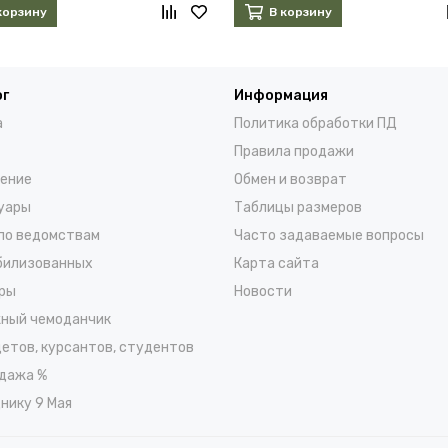
корзину
В корзину
ог
Информация
а
Политика обработки ПД
Правила продажи
ение
Обмен и возврат
уары
Таблицы размеров
по ведомствам
Часто задаваемые вопросы
билизованных
Карта сайта
ры
Новости
ный чемоданчик
детов, курсантов, студентов
дажа %
нику 9 Мая