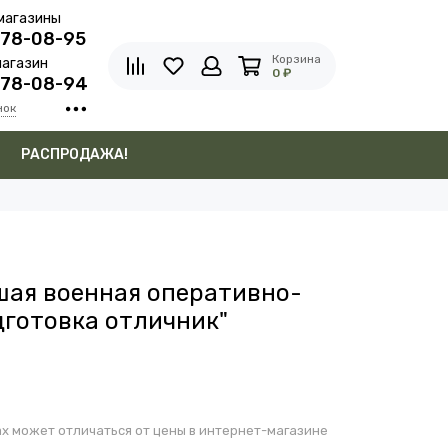
магазины
278-08-95
Корзина
агазин
0 ₽
278-08-94
нок
в
РАСПРОДАЖА!
шая военная оперативно-
дготовка отличник"
х может отличаться от цены в интернет-магазине