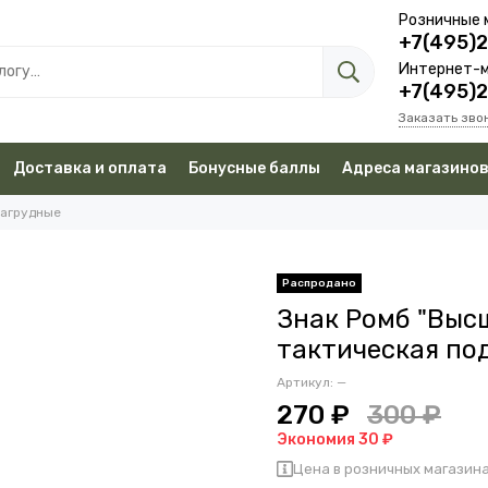
Розничные 
+7(495)
Интернет-м
+7(495)
Заказать зво
Доставка и оплата
Бонусные баллы
Адреса магазино
нагрудные
Знак Ромб "Выс
тактическая по
Артикул:
—
270 ₽
300 ₽
Экономия 30 ₽
Цена в розничных магазина