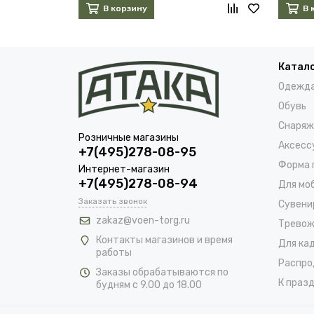
В корзину
В 
Катал
Одежд
Обувь
Снаряж
Розничные магазины
Аксесс
+7(495)278-08-95
Форма 
Интернет-магазин
+7(495)278-08-94
Для мо
Заказать звонок
Сувени
zakaz@voen-torg.ru
Тревож
Контакты магазинов и время
Для ка
работы
Распро
Заказы обрабатываются по
К празд
будням с 9.00 до 18.00