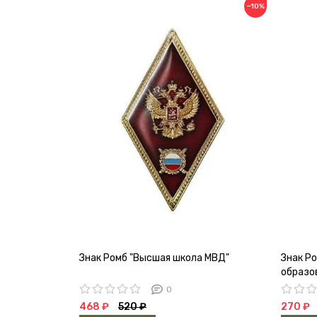
−10%
Знак Ромб "Высшая школа МВД"
Знак Р
образо
0
468 ₽
520 ₽
270 ₽