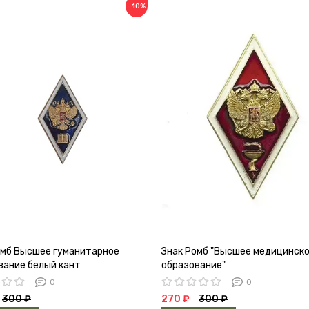
−10%
омб Высшее гуманитарное
Знак Ромб "Высшее медицинск
вание белый кант
образование"
0
0
300 ₽
270 ₽
300 ₽