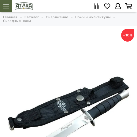
Главная
Каталог
Снаряжение
Ножи и мультитулы
Складные ножи
−10%