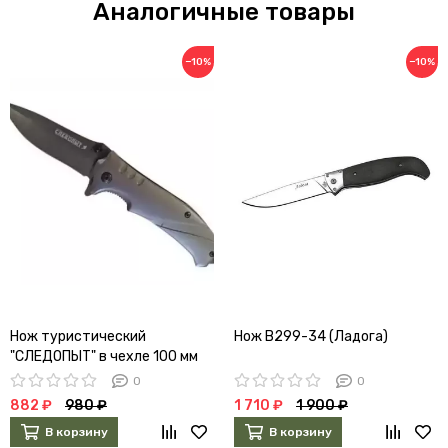
Аналогичные товары
−10%
−10%
Нож туристический
Нож B299-34 (Ладога)
"СЛЕДОПЫТ" в чехле 100 мм
PF-PK-10
0
0
882 ₽
980 ₽
1 710 ₽
1 900 ₽
В корзину
В корзину