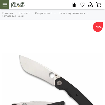
Главная
Каталог
Снаряжение
Ножи и мультитулы
Складные ножи
−10%