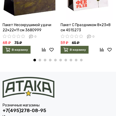
Пакет Несокрушимой удачи
Пакет С Праздником 8×23×8
22×22×11 см 3680999
см 4515273
0
0
68 ₽
75 ₽
59 ₽
65 ₽
В корзину
В корзину
Розничные магазины
+7(495)278-08-95