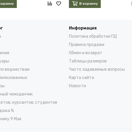
корзину
В корзину
ог
Информация
а
Политика обработки ПД
Правила продажи
ение
Обмен и возврат
уары
Таблицы размеров
по ведомствам
Часто задаваемые вопросы
билизованных
Карта сайта
ры
Новости
ный чемоданчик
детов, курсантов, студентов
дажа %
нику 9 Мая