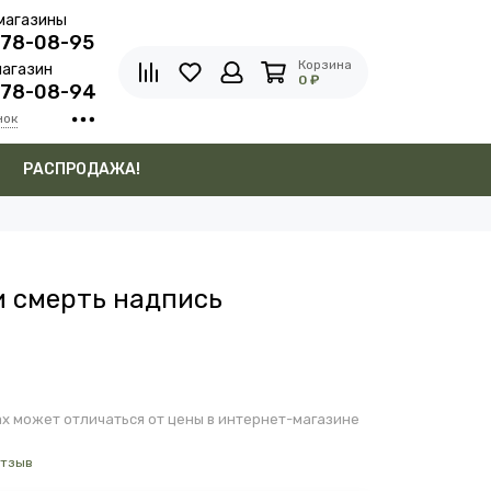
магазины
278-08-95
Корзина
агазин
0 ₽
278-08-94
нок
в
РАСПРОДАЖА!
и смерть надпись
х может отличаться от цены в интернет-магазине
отзыв