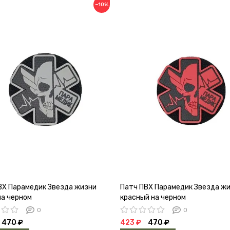
−10%
ВХ Парамедик Звезда жизни
Патч ПВХ Парамедик Звезда ж
на черном
красный на черном
0
0
470 ₽
423 ₽
470 ₽