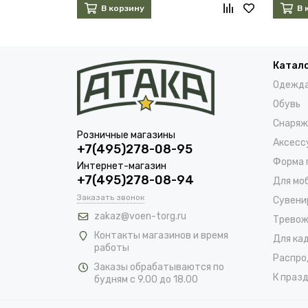
В корзину
В 
Катал
Одежд
Обувь
Снаряж
Розничные магазины
Аксесс
+7(495)278-08-95
Форма 
Интернет-магазин
+7(495)278-08-94
Для мо
Заказать звонок
Сувени
zakaz@voen-torg.ru
Тревож
Контакты магазинов и время
Для ка
работы
Распро
Заказы обрабатываются по
К празд
будням с 9.00 до 18.00