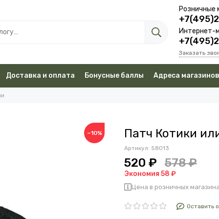
Розничные 
+7(495)
Интернет-м
+7(495)
Заказать зво
Доставка и оплата
Бонусные баллы
Адреса магазино
чи
Патч Котики ил
−10%
Артикул:
58013
520 ₽
578 ₽
Экономия 58 ₽
Цена в розничных магазина
Оставить 