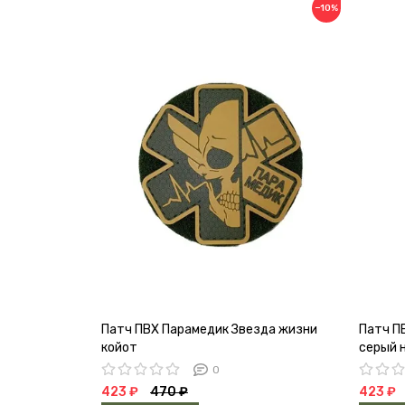
−10%
Патч ПВХ Парамедик Звезда жизни
Патч П
койот
серый 
0
423 ₽
470 ₽
423 ₽