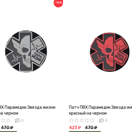
−10%
ВХ Парамедик Звезда жизни
Патч ПВХ Парамедик Звезда ж
на черном
красный на черном
0
0
470 ₽
423 ₽
470 ₽