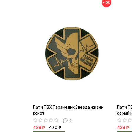
−10%
Патч ПВХ Парамедик Звезда жизни
Патч П
койот
серый 
0
423 ₽
470 ₽
423 ₽