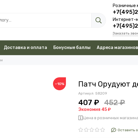
Розничные 
+7(495)
Интернет-м
+7(495)
Заказать зво
Доставка и оплата
Бонусные баллы
Адреса магазино
чи
Патч Орудуют 
−10%
Артикул:
58209
407 ₽
452 ₽
Экономия 45 ₽
Цена в розничных магазина
Оставить 