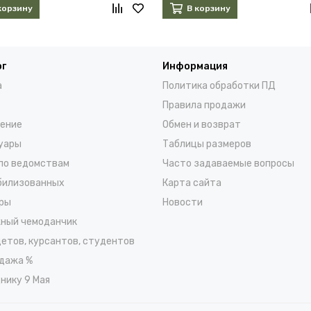
корзину
В корзину
ог
Информация
а
Политика обработки ПД
Правила продажи
ение
Обмен и возврат
уары
Таблицы размеров
по ведомствам
Часто задаваемые вопросы
билизованных
Карта сайта
ры
Новости
ный чемоданчик
детов, курсантов, студентов
дажа %
нику 9 Мая