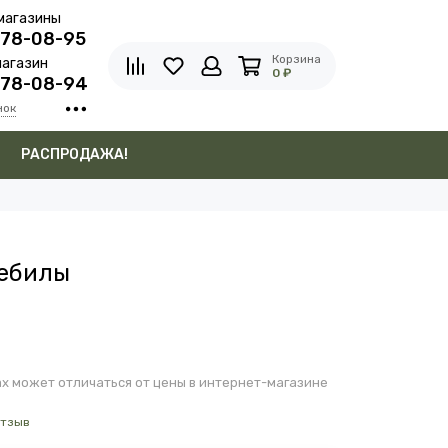
магазины
278-08-95
Корзина
агазин
0 ₽
278-08-94
нок
в
РАСПРОДАЖА!
дебилы
х может отличаться от цены в интернет-магазине
отзыв