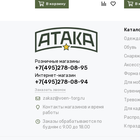
В корзину
В 
Катал
Одежд
Обувь
Снаряж
Розничные магазины
Аксесс
+7(495)278-08-95
Форма 
Интернет-магазин
+7(495)278-08-94
Для мо
Заказать звонок
Сувени
zakaz@voen-torg.ru
Тревож
Контакты магазинов и время
Для ка
работы
Распро
Заказы обрабатываются по
К празд
будням с 9.00 до 18.00