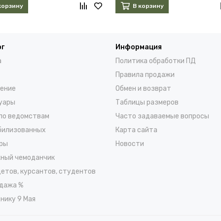
корзину
В корзину
ог
Информация
а
Политика обработки ПД
Правила продажи
ение
Обмен и возврат
уары
Таблицы размеров
по ведомствам
Часто задаваемые вопросы
билизованных
Карта сайта
ры
Новости
ный чемоданчик
детов, курсантов, студентов
дажа %
нику 9 Мая