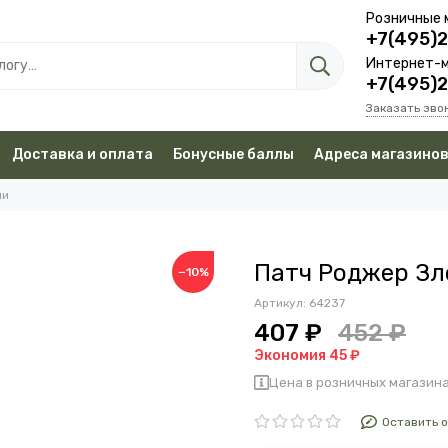
Розничные 
+7(495)
Интернет-м
+7(495)
Заказать зво
Доставка и оплата
Бонусные баллы
Адреса магазино
чи
Патч Роджер Зл
−10%
Артикул:
64237
407 ₽
452 ₽
Экономия 45 ₽
Цена в розничных магазина
Оставить 