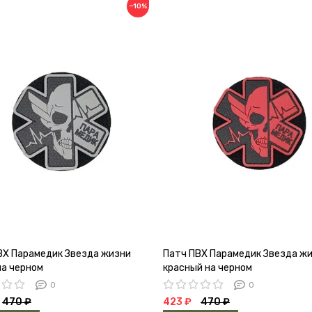
−10%
ВХ Парамедик Звезда жизни
Патч ПВХ Парамедик Звезда ж
на черном
красный на черном
0
0
470 ₽
423 ₽
470 ₽