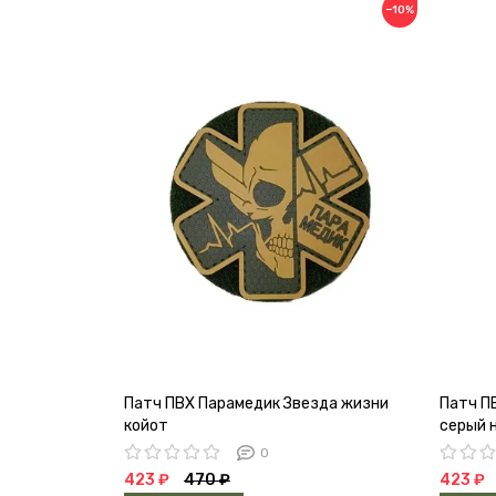
−10%
Патч ПВХ Парамедик Звезда жизни
Патч П
койот
серый 
0
423 ₽
470 ₽
423 ₽