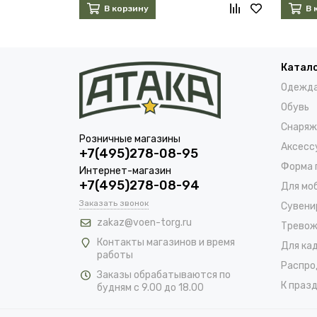
В корзину
В 
Катал
Одежд
Обувь
Снаряж
Розничные магазины
Аксесс
+7(495)278-08-95
Форма 
Интернет-магазин
+7(495)278-08-94
Для мо
Заказать звонок
Сувени
zakaz@voen-torg.ru
Тревож
Контакты магазинов и время
Для ка
работы
Распро
Заказы обрабатываются по
К празд
будням с 9.00 до 18.00