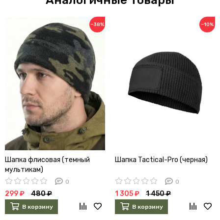
Аналогичные товары
−38%
−10%
Шапка флисовая (темный
Шапка Tactical-Pro (черная)
мультикам)
0
0
299 ₽
480 ₽
1 305 ₽
1 450 ₽
В корзину
В корзину