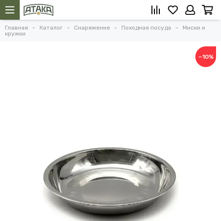
Главная
Каталог
Снаряжение
Походная посуда
Миски и
кружки
−10%