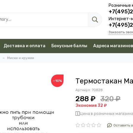
Розничные 
+7(495)
Интернет-м
+7(495)
Заказать зво
Доставка и оплата
Бонусные баллы
Адреса магазино
а
Миски и кружки
Термостакан Ма
−10%
Артикул:
70828
288 ₽
320 ₽
Экономия 32 ₽
Цена в розничных магазина
Оставить 