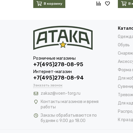
В корзину
В 
Катал
Одежд
Обувь
Снаряж
Розничные магазины
Аксесс
+7(495)278-08-95
Форма 
Интернет-магазин
+7(495)278-08-94
Для мо
Заказать звонок
Сувени
zakaz@voen-torg.ru
Тревож
Контакты магазинов и время
Для ка
работы
Распро
Заказы обрабатываются по
К празд
будням с 9.00 до 18.00