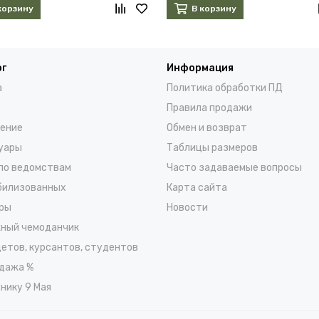
корзину
В корзину
ог
Информация
а
Политика обработки ПД
Правила продажи
ение
Обмен и возврат
уары
Таблицы размеров
по ведомствам
Часто задаваемые вопросы
билизованных
Карта сайта
ры
Новости
ный чемоданчик
детов, курсантов, студентов
дажа %
нику 9 Мая