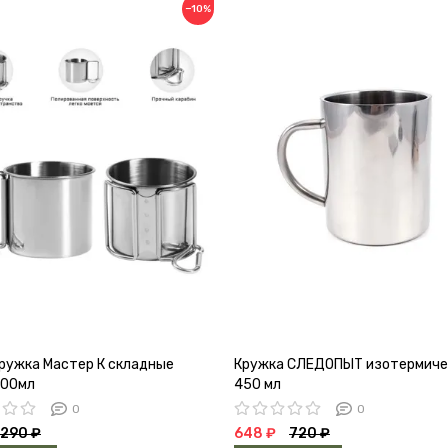
−10%
ружка Мастер К складные
Кружка СЛЕДОПЫТ изотермиче
200мл
450 мл
0
0
290 ₽
648 ₽
720 ₽