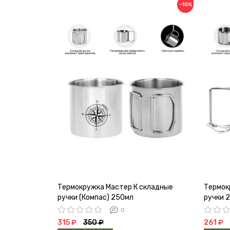
−10%
Термокружка Мастер К складные
Термок
ручки (Компас) 250мл
ручки 
0
315 ₽
350 ₽
261 ₽