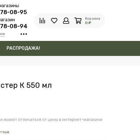
магазины
278-08-95
Корзина
агазин
0 ₽
278-08-94
нок
в
РАСПРОДАЖА!
стер К 550 мл
х может отличаться от цены в интернет-магазине
отзыв