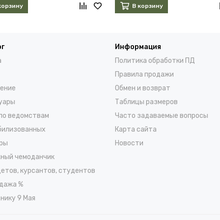
корзину
В корзину
ог
Информация
а
Политика обработки ПД
Правила продажи
ение
Обмен и возврат
уары
Таблицы размеров
по ведомствам
Часто задаваемые вопросы
билизованных
Карта сайта
ры
Новости
ный чемоданчик
детов, курсантов, студентов
дажа %
нику 9 Мая