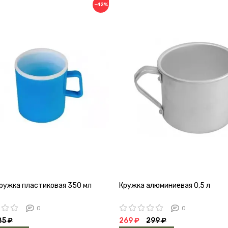
−42%
ружка пластиковая 350 мл
Кружка алюминиевая 0,5 л
0
0
85 ₽
269 ₽
299 ₽