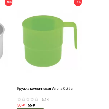
−10%
−9%
Кружка кемпинговая Verona 0,25 л
Кружка нерж
0
50 ₽
55 ₽
189 ₽
210 ₽