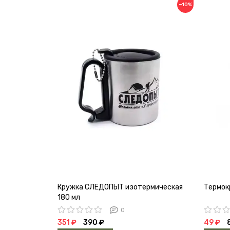
−10%
Кружка СЛЕДОПЫТ изотермическая
Термок
180 мл
0
351 ₽
390 ₽
49 ₽