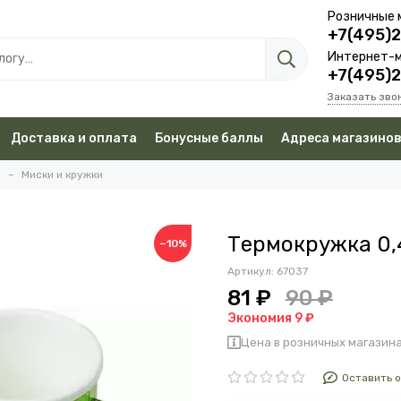
Розничные 
+7(495)
Интернет-м
+7(495)
Заказать зво
Доставка и оплата
Бонусные баллы
Адреса магазино
а
Миски и кружки
Термокружка 0,
−10%
Артикул:
67037
81 ₽
90 ₽
Экономия 9 ₽
Цена в розничных магазина
Оставить 