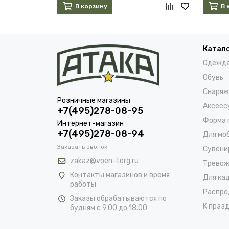
В корзину
В 
Катал
Одежд
Обувь
Снаряж
Розничные магазины
Аксесс
+7(495)278-08-95
Форма 
Интернет-магазин
+7(495)278-08-94
Для мо
Заказать звонок
Сувени
zakaz@voen-torg.ru
Тревож
Контакты магазинов и время
Для ка
работы
Распро
Заказы обрабатываются по
К празд
будням с 9.00 до 18.00