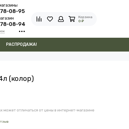
магазины
278-08-95
Корзина
агазин
0 ₽
278-08-94
нок
в
РАСПРОДАЖА!
4л (колор)
х может отличаться от цены в интернет-магазине
отзыв