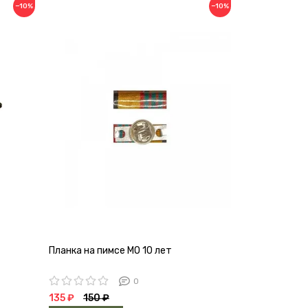
−10%
−10%
Планка на пимсе МО 10 лет
Значок Класс
офицерская 
0
135 ₽
150 ₽
441 ₽
490 