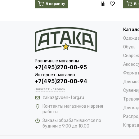
В корзину
В 
Катал
Одежд
Обувь
Снаряж
Розничные магазины
Аксесс
+7(495)278-08-95
Форма 
Интернет-магазин
+7(495)278-08-94
Для мо
Заказать звонок
Сувени
zakaz@voen-torg.ru
Тревож
Контакты магазинов и время
Для ка
работы
Распро
Заказы обрабатываются по
К празд
будням с 9.00 до 18.00