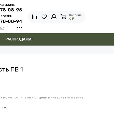
магазины
278-08-95
Корзина
агазин
0 ₽
278-08-94
нок
в
РАСПРОДАЖА!
ть ПВ 1
х может отличаться от цены в интернет-магазине
отзыв