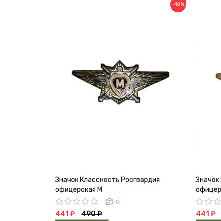
−10%
Значок Классность Росгвардия
Значок
офицерская М
офицер
0
441 ₽
490 ₽
441 ₽