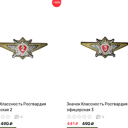
−10%
 Классность Росгвардия
Значок Классность Росгвардия
ская 2
офицерская 3
0
0
490 ₽
441 ₽
490 ₽