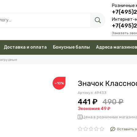
Розничные 
+7(495)
Интернет-м
+7(495)
Заказать зво
Доставка и оплата
Бонусные баллы
Адреса магазино
нагрудные
Значок Класснос
−10%
Артикул:
69433
441 ₽
490 ₽
Экономия 49 ₽
Цена в розничных магазина
Оставить 