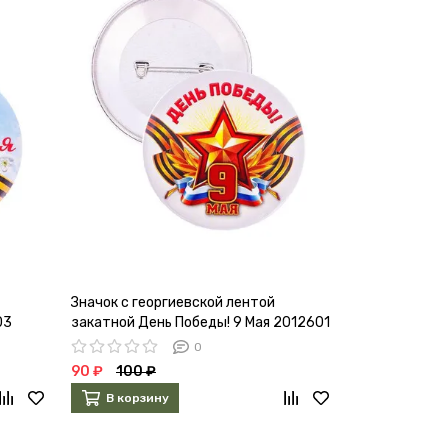
Значок с георгиевской лентой
Значок Класс
03
закатной День Победы! 9 Мая 2012601
0
90 ₽
100 ₽
441 ₽
490 
В корзину
В корзин