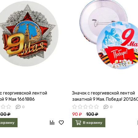
с георгиевской лентой
Значок с георгиевской лентой
ой 9 Мая 1661886
закатной 9 Мая. Победа! 20126
0
0
100 ₽
90 ₽
100 ₽
корзину
В корзину