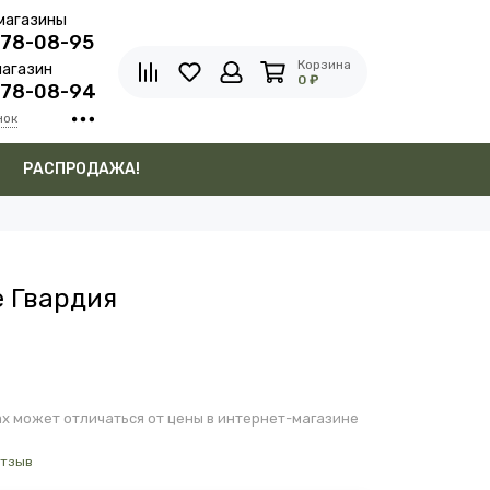
магазины
278-08-95
Корзина
агазин
0 ₽
278-08-94
нок
в
РАСПРОДАЖА!
е Гвардия
х может отличаться от цены в интернет-магазине
отзыв