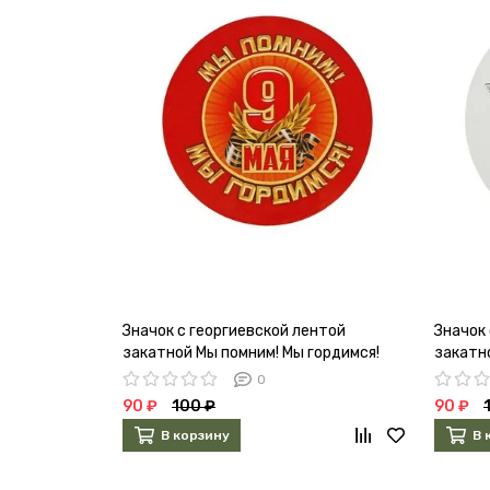
Значок с георгиевской лентой
Значок 
закатной Мы помним! Мы гордимся!
закатн
1661882
0
90 ₽
100 ₽
90 ₽
В корзину
В 